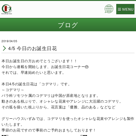
Pow
ered
ブログ
by
2019/04/05
4/5 今日のお誕生日花
本日お誕生日の方おめでとうございます！！
今日から連載を開始します、お誕生日花コーナー🎂
それでは、早速始めたいと思います。
本日4/5の誕生日花は「コデマリ」です。
～コデマリ～
バラ科ソモツケ属のコデマリは中国が原産地となります。
動きのある枝ぶりで、オシャレな花束やアレンジに大活躍のコデマリ。
その弧を描いた枝ぶりから、花言葉は「優雅、品のある」などなど
グリーハウスいずみでは、コデマリを使ったオシャレな花束やアレンジも製作
いたします。
季節のお花ですので事前のご予約おまちしております！
■■□―――――――――――――――――――□■■