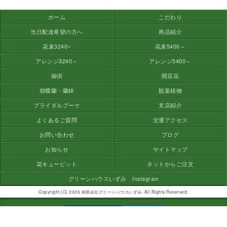
ホーム
こだわり
当日配達希望の方へ
商品紹介
花束3240~
花束5400～
アレンジ3240～
アレンジ5400～
御供
開店花
胡蝶蘭・蘭鉢
観葉植物
ブライダルブーケ
支店紹介
よくあるご質問
交通アクセス
お問い合わせ
ブログ
お知らせ
サイトマップ
花キューピット
ネットからご注文
グリーンハウスいずみ Instagram
Copyright (C) 2026 有限会社グリーンハウスいずみ. All Rights Reserved.
モバイル
PC