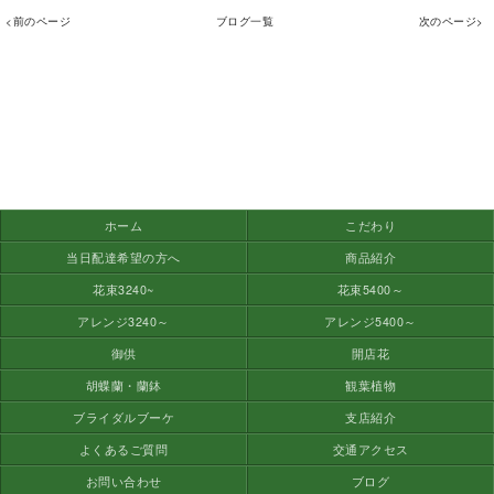
<前のページ
ブログ一覧
次のページ>
ホーム
こだわり
当日配達希望の方へ
商品紹介
花束3240~
花束5400～
アレンジ3240～
アレンジ5400～
御供
開店花
胡蝶蘭・蘭鉢
観葉植物
ブライダルブーケ
支店紹介
よくあるご質問
交通アクセス
お問い合わせ
ブログ