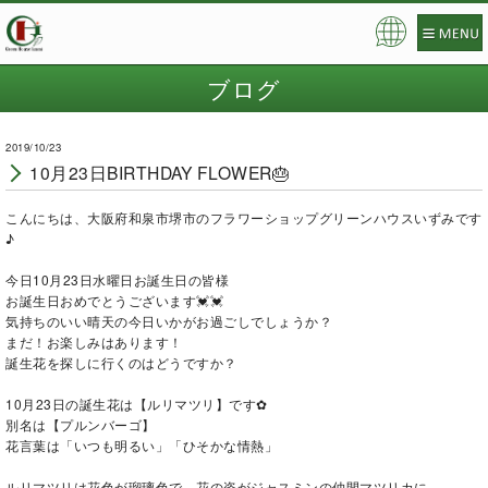
Pow
ered
ブログ
by
2019/10/23
10月23日BIRTHDAY FLOWER🎂
こんにちは、大阪府和泉市堺市のフラワーショップグリーンハウスいずみです
♪
今日10月23日水曜日お誕生日の皆様
お誕生日おめでとうございます💓💓
気持ちのいい晴天の今日いかがお過ごしでしょうか？
まだ！お楽しみはあります！
誕生花を探しに行くのはどうですか？
10月23日の誕生花は【ルリマツリ】です✿
別名は【プルンバーゴ】
花言葉は「いつも明るい」「ひそかな情熱」
ルリマツリは花色が瑠璃色で、花の姿がジャスミンの仲間マツリカに