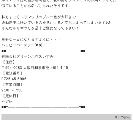
似ていることから名づけられたそうです。
私もすごくルリマツリのブルー色が大好きで
通勤途中に咲いているのを見かけると立ち止まってしまいます♪♪
そんなルリマツリを是非ご覧になって下さい！
幸せな一日になりますように・・・
ハッピーバースデー💓💓
■■□―――――――――――――――――――□■■
有限会社グリーンハウスいずみ
【住所】
〒594-0083 大阪府和泉市池上町1-4-15
【電話番号】
0725-45-6906
【営業時間】
9:00 〜 7:30
【定休日】
不定休
■■□―――――――――――――――――――□■■
今日のお花